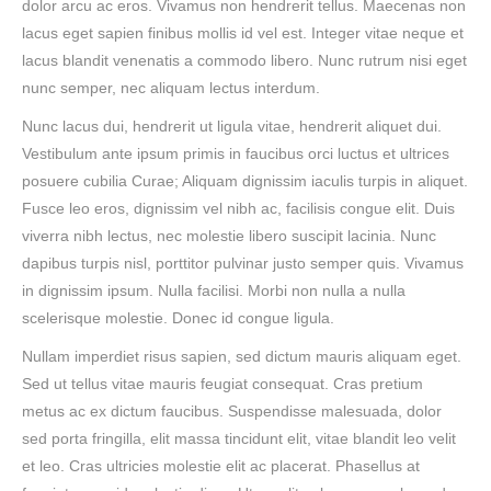
dolor arcu ac eros. Vivamus non hendrerit tellus. Maecenas non
lacus eget sapien finibus mollis id vel est. Integer vitae neque et
lacus blandit venenatis a commodo libero. Nunc rutrum nisi eget
nunc semper, nec aliquam lectus interdum.
Nunc lacus dui, hendrerit ut ligula vitae, hendrerit aliquet dui.
Vestibulum ante ipsum primis in faucibus orci luctus et ultrices
posuere cubilia Curae; Aliquam dignissim iaculis turpis in aliquet.
Fusce leo eros, dignissim vel nibh ac, facilisis congue elit. Duis
viverra nibh lectus, nec molestie libero suscipit lacinia. Nunc
dapibus turpis nisl, porttitor pulvinar justo semper quis. Vivamus
in dignissim ipsum. Nulla facilisi. Morbi non nulla a nulla
scelerisque molestie. Donec id congue ligula.
Nullam imperdiet risus sapien, sed dictum mauris aliquam eget.
Sed ut tellus vitae mauris feugiat consequat. Cras pretium
metus ac ex dictum faucibus. Suspendisse malesuada, dolor
sed porta fringilla, elit massa tincidunt elit, vitae blandit leo velit
et leo. Cras ultricies molestie elit ac placerat. Phasellus at