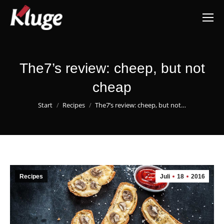
The7’s review: cheep, but not
cheap
Sie befinden sich hier:
Start
Recipes
The7’s review: cheep, but not…
Recipes
Juli
18
2016