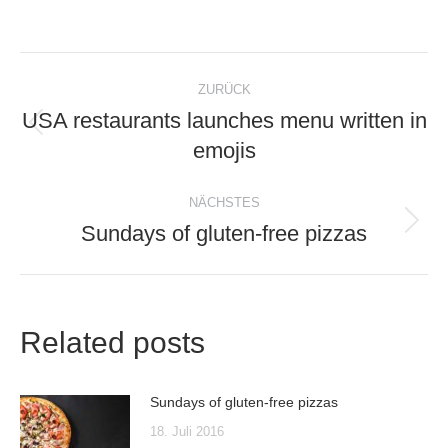
on
on
on
on
Facebook
X
Pinterest
LinkedIn
Kommentarnavigat
ZURÜCK
USA restaurants launches menu written in
Vorheriger
emojis
Beitrag:
NÄCHSTES
Sundays of gluten-free pizzas
Nächster
Beitrag:
Related posts
Sundays of gluten-free pizzas
18. Juli 2016