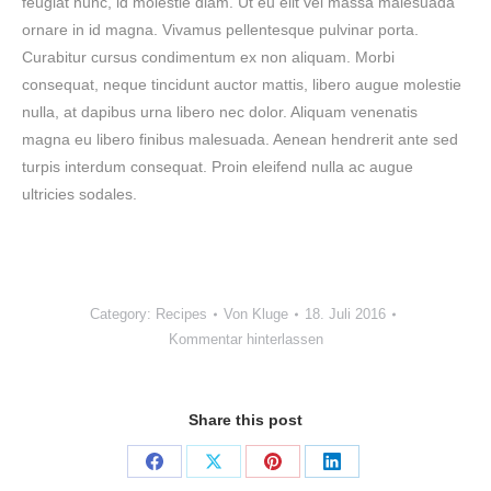
feugiat nunc, id molestie diam. Ut eu elit vel massa malesuada
ornare in id magna. Vivamus pellentesque pulvinar porta.
Curabitur cursus condimentum ex non aliquam. Morbi
consequat, neque tincidunt auctor mattis, libero augue molestie
nulla, at dapibus urna libero nec dolor. Aliquam venenatis
magna eu libero finibus malesuada. Aenean hendrerit ante sed
turpis interdum consequat. Proin eleifend nulla ac augue
ultricies sodales.
Category:
Recipes
Von
Kluge
18. Juli 2016
Kommentar hinterlassen
Share this post
Share
Share
Share
Share