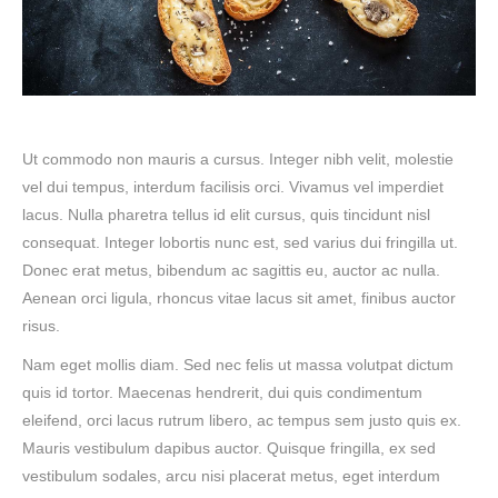
Ut commodo non mauris a cursus. Integer nibh velit, molestie
vel dui tempus, interdum facilisis orci. Vivamus vel imperdiet
lacus. Nulla pharetra tellus id elit cursus, quis tincidunt nisl
consequat. Integer lobortis nunc est, sed varius dui fringilla ut.
Donec erat metus, bibendum ac sagittis eu, auctor ac nulla.
Aenean orci ligula, rhoncus vitae lacus sit amet, finibus auctor
risus.
Nam eget mollis diam. Sed nec felis ut massa volutpat dictum
quis id tortor. Maecenas hendrerit, dui quis condimentum
eleifend, orci lacus rutrum libero, ac tempus sem justo quis ex.
Mauris vestibulum dapibus auctor. Quisque fringilla, ex sed
vestibulum sodales, arcu nisi placerat metus, eget interdum